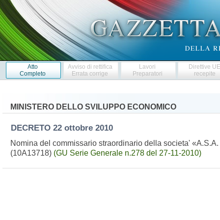
Atto
Avviso di rettifica
Lavori
Direttive U
Completo
Errata corrige
Preparatori
recepite
MINISTERO DELLO SVILUPPO ECONOMICO
DECRETO
22 ottobre 2010
Nomina del commissario straordinario della societa' «A.S.A. S
(10A13718)
(GU Serie Generale n.278 del 27-11-2010)