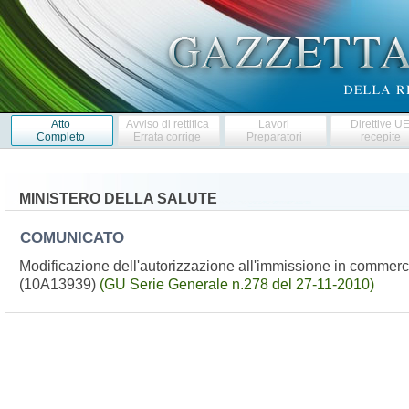
Atto
Avviso di rettifica
Lavori
Direttive U
Completo
Errata corrige
Preparatori
recepite
MINISTERO DELLA SALUTE
COMUNICATO
Modificazione dell'autorizzazione all'immissione in commerc
(10A13939)
(GU Serie Generale n.278 del 27-11-2010)