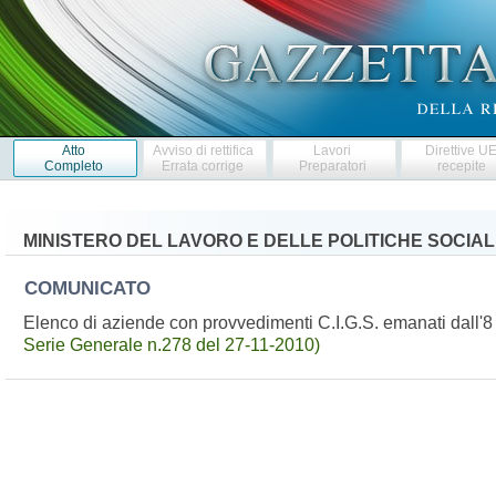
Atto
Avviso di rettifica
Lavori
Direttive U
Completo
Errata corrige
Preparatori
recepite
MINISTERO DEL LAVORO E DELLE POLITICHE SOCIAL
COMUNICATO
Elenco di aziende con provvedimenti C.I.G.S. emanati dall'
Serie Generale n.278 del 27-11-2010)