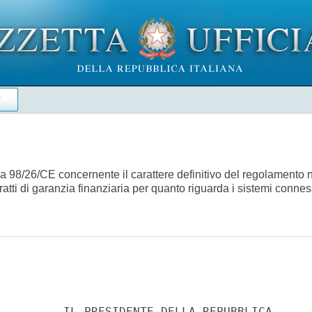
E
va 98/26/CE concernente il carattere definitivo del regolamento 
tratti di garanzia finanziaria per quanto riguarda i sistemi connes