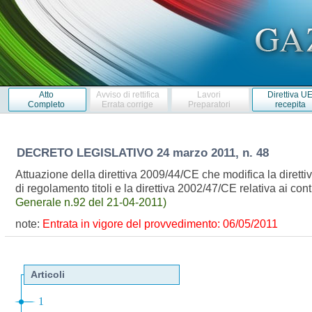
Atto
Avviso di rettifica
Lavori
Direttiva U
Completo
Errata corrige
Preparatori
recepita
DECRETO LEGISLATIVO
24 marzo 2011, n. 48
Attuazione della direttiva 2009/44/CE che modifica la diretti
di regolamento titoli e la direttiva 2002/47/CE relativa ai con
Generale n.92 del 21-04-2011)
note:
Entrata in vigore del provvedimento: 06/05/2011