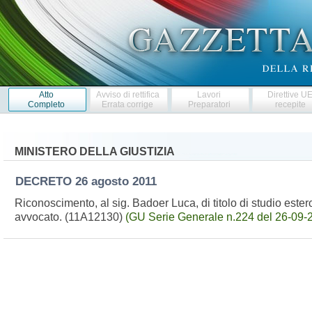
Atto
Avviso di rettifica
Lavori
Direttive U
Completo
Errata corrige
Preparatori
recepite
MINISTERO DELLA GIUSTIZIA
DECRETO
26 agosto 2011
Riconoscimento, al sig. Badoer Luca, di titolo di studio estero 
avvocato. (11A12130)
(GU Serie Generale n.224 del 26-09-