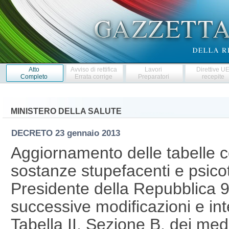
Atto
Avviso di rettifica
Lavori
Direttive U
Completo
Errata corrige
Preparatori
recepite
MINISTERO DELLA SALUTE
DECRETO
23 gennaio 2013
Aggiornamento delle tabelle co
sostanze stupefacenti e psicot
Presidente della Repubblica 9
successive modificazioni e int
Tabella II, Sezione B, dei medi