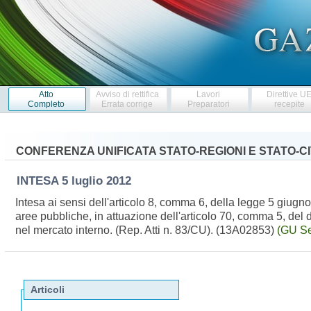
Atto
Avviso di rettifica
Lavori
Direttive U
Completo
Errata corrige
Preparatori
recepite
CONFERENZA UNIFICATA STATO-REGIONI E STATO-CIT
INTESA
5 luglio 2012
Intesa ai sensi dell'articolo 8, comma 6, della legge 5 giugn
aree pubbliche, in attuazione dell'articolo 70, comma 5, del 
nel mercato interno. (Rep. Atti n. 83/CU). (13A02853)
(GU Se