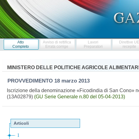
Atto
Avviso di rettifica
Lavori
Direttive U
Completo
Errata corrige
Preparatori
recepite
MINISTERO DELLE POLITICHE AGRICOLE ALIMENTARI
PROVVEDIMENTO
18 marzo 2013
Iscrizione della denominazione «Ficodindia di San Cono» nel 
(13A02879)
(GU Serie Generale n.80 del 05-04-2013)