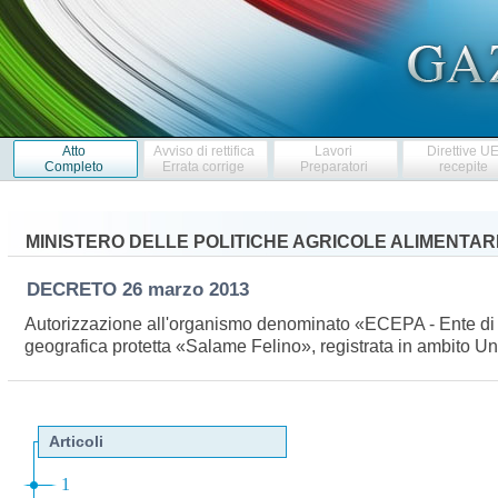
Atto
Avviso di rettifica
Lavori
Direttive U
Completo
Errata corrige
Preparatori
recepite
MINISTERO DELLE POLITICHE AGRICOLE ALIMENTARI
DECRETO
26 marzo 2013
Autorizzazione all'organismo denominato «ECEPA - Ente di cert
geografica protetta «Salame Felino», registrata in ambito 