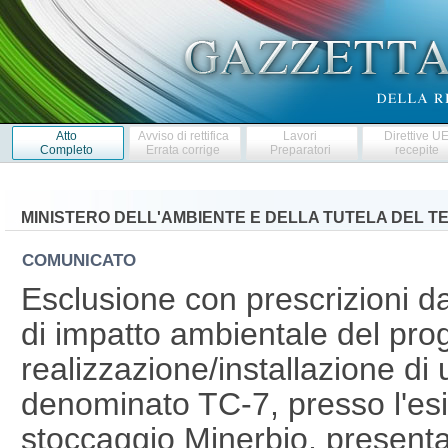
Atto
Avviso di rettifica
Lavori
Direttive U
Completo
Errata corrige
Preparatori
recepite
MINISTERO DELL'AMBIENTE E DELLA TUTELA DEL T
COMUNICATO
Esclusione con prescrizioni da
di impatto ambientale del prog
realizzazione/installazione d
denominato TC-7, presso l'esi
stoccaggio Minerbio, presentat