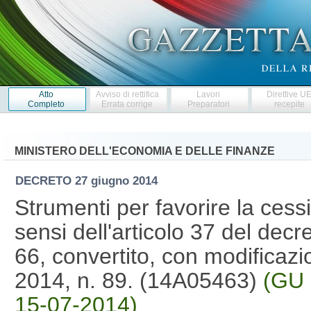
Atto
Avviso di rettifica
Lavori
Direttive U
Completo
Errata corrige
Preparatori
recepite
MINISTERO DELL'ECONOMIA E DELLE FINANZE
DECRETO
27 giugno 2014
Strumenti per favorire la cessio
sensi dell'articolo 37 del decr
66, convertito, con modificazi
2014, n. 89. (14A05463)
(GU 
15-07-2014)