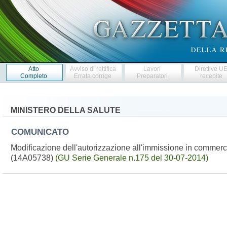
Atto
Avviso di rettifica
Lavori
Direttive U
Completo
Errata corrige
Preparatori
recepite
MINISTERO DELLA SALUTE
COMUNICATO
Modificazione dell'autorizzazione all'immissione in commerc
(14A05738)
(GU Serie Generale n.175 del 30-07-2014)