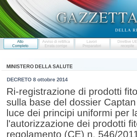
Atto
Avviso di rettifica
Lavori
Direttive U
Completo
Errata corrige
Preparatori
recepite
MINISTERO DELLA SALUTE
DECRETO
8 ottobre 2014
Ri-registrazione di prodotti fi
sulla base del dossier Captan 
luce dei principi uniformi per 
l'autorizzazione dei prodotti fit
regolamento (CE) n. 546/201