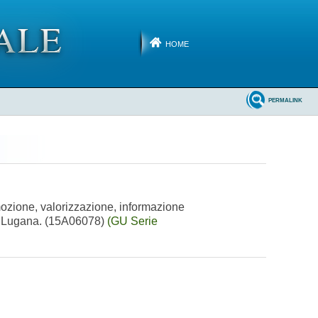
HOME
PERMALINK
omozione, valorizzazione, informazione
DOC Lugana. (15A06078)
(GU Serie