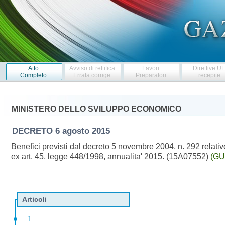
Atto
Avviso di rettifica
Lavori
Direttive U
Completo
Errata corrige
Preparatori
recepite
MINISTERO DELLO SVILUPPO ECONOMICO
DECRETO
6 agosto 2015
Benefici previsti dal decreto 5 novembre 2004, n. 292 relativ
ex art. 45, legge 448/1998, annualita' 2015. (15A07552)
(GU