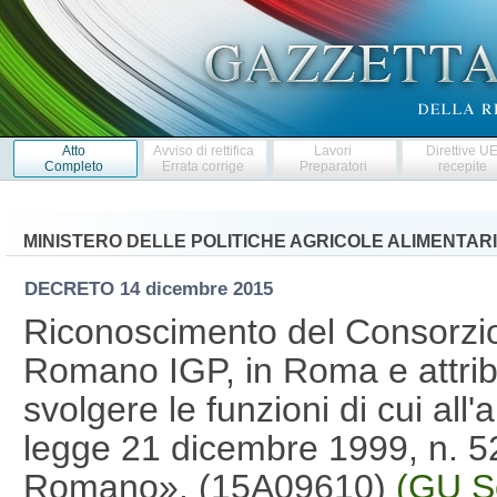
Atto
Avviso di rettifica
Lavori
Direttive U
Completo
Errata corrige
Preparatori
recepite
MINISTERO DELLE POLITICHE AGRICOLE ALIMENTARI
DECRETO
14 dicembre 2015
Riconoscimento del Consorzio
Romano IGP, in Roma e attribu
svolgere le funzioni di cui all
legge 21 dicembre 1999, n. 5
Romano». (15A09610)
(GU Se