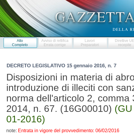
Atto
Avviso di rettifica
Lavori
Direttive U
Completo
Errata corrige
Preparatori
recepite
DECRETO LEGISLATIVO
15 gennaio 2016, n. 7
Disposizioni in materia di abr
introduzione di illeciti con sanz
norma dell'articolo 2, comma 3
2014, n. 67. (16G00010)
(GU 
01-2016)
note:
Entrata in vigore del provvedimento: 06/02/2016