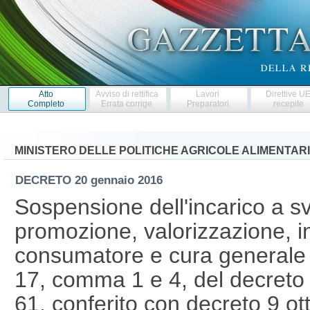
Atto
Avviso di rettifica
Lavori
Direttive U
Completo
Errata corrige
Preparatori
recepite
MINISTERO DELLE POLITICHE AGRICOLE ALIMENTARI
DECRETO
20 gennaio 2016
Sospensione dell'incarico a svo
promozione, valorizzazione, i
consumatore e cura generale deg
17, comma 1 e 4, del decreto l
61, conferito con decreto 9 ot