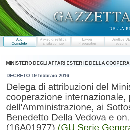
Atto
Avviso di rettifica
Lavori
Direttive U
Completo
Errata corrige
Preparatori
recepite
MINISTERO DEGLI AFFARI ESTERI E DELLA COOPER
DECRETO
19 febbraio 2016
Delega di attribuzioni del Minis
cooperazione internazionale, p
dell'Amministrazione, ai Sottos
Benedetto Della Vedova e on
(16A01977)
(GU Serie Genera