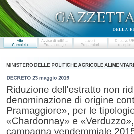
Atto
Avviso di rettifica
Lavori
Direttive U
Completo
Errata corrige
Preparatori
recepite
MINISTERO DELLE POLITICHE AGRICOLE ALIMENTARI
DECRETO
23 maggio 2016
Riduzione dell'estratto non rid
denominazione di origine cont
Pramaggiore», per le tipolog
«Chardonnay» e «Verduzzo», l
campagna vendemmiale 2015