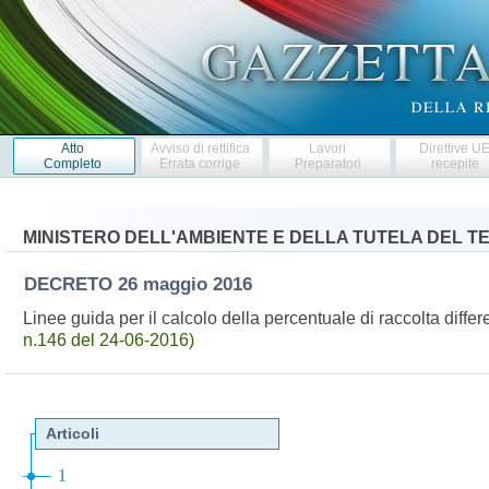
Atto
Avviso di rettifica
Lavori
Direttive U
Completo
Errata corrige
Preparatori
recepite
MINISTERO DELL'AMBIENTE E DELLA TUTELA DEL T
DECRETO
26 maggio 2016
Linee guida per il calcolo della percentuale di raccolta differ
n.146 del 24-06-2016)