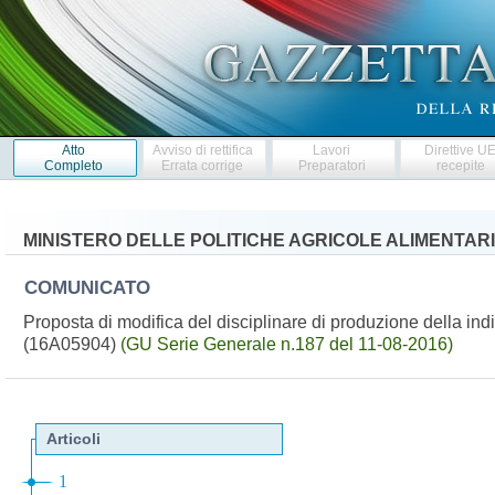
Atto
Avviso di rettifica
Lavori
Direttive U
Completo
Errata corrige
Preparatori
recepite
MINISTERO DELLE POLITICHE AGRICOLE ALIMENTARI
COMUNICATO
Proposta di modifica del disciplinare di produzione della in
(16A05904)
(GU Serie Generale n.187 del 11-08-2016)