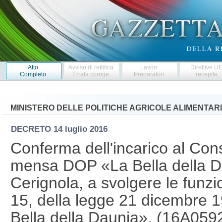
Atto
Avviso di rettifica
Lavori
Direttive U
Completo
Errata corrige
Preparatori
recepite
MINISTERO DELLE POLITICHE AGRICOLE ALIMENTARI
DECRETO
14 luglio 2016
Conferma dell'incarico al Cons
mensa DOP «La Bella della Dau
Cerignola, a svolgere le funzio
15, della legge 21 dicembre 1
Bella della Daunia». (16A059