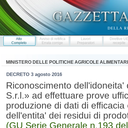
Atto
Avviso di rettifica
Lavori
Direttive U
Completo
Errata corrige
Preparatori
recepite
MINISTERO DELLE POLITICHE AGRICOLE ALIMENTARI
DECRETO
3 agosto 2016
Riconoscimento dell'idoneita' 
S.r.l.» ad effettuare prove uffic
produzione di dati di efficaci
dell'entita' dei residui di prod
(GU Serie Generale n.193 de