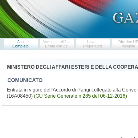
Atto
Avviso di rettifica
Lavori
Direttive U
Completo
Errata corrige
Preparatori
recepite
MINISTERO DEGLI AFFARI ESTERI E DELLA COOPER
COMUNICATO
Entrata in vigore dell'Accordo di Parigi collegato alla Conv
(16A08450)
(GU Serie Generale n.285 del 06-12-2016)