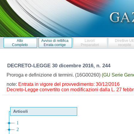
Atto
Avviso di rettifica
Lavori
Direttive U
Completo
Errata corrige
Preparatori
recepite
DECRETO-LEGGE
30 dicembre 2016, n. 244
Proroga e definizione di termini. (16G00260)
(GU Serie Gene
note:
Entrata in vigore del provvedimento: 30/12/2016
Decreto-Legge convertito con modificazioni dalla L. 27 febbrai