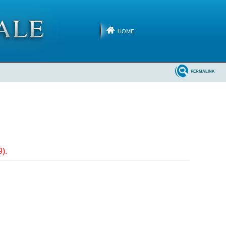
HOME
PERMALINK
9).