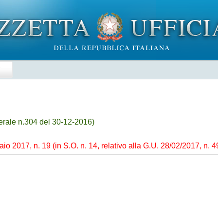
E
rale n.304 del 30-12-2016)
o 2017, n. 19 (in S.O. n. 14, relativo alla G.U. 28/02/2017, n. 4