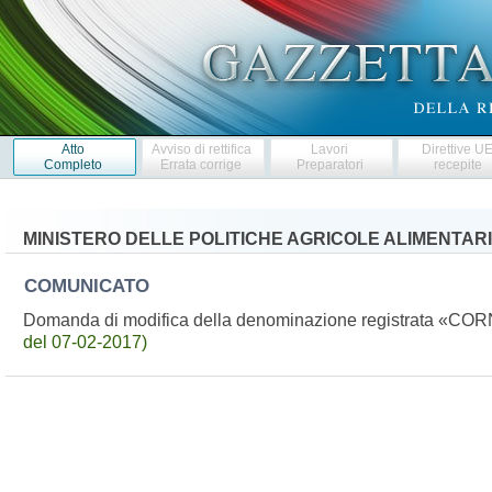
Atto
Avviso di rettifica
Lavori
Direttive U
Completo
Errata corrige
Preparatori
recepite
MINISTERO DELLE POLITICHE AGRICOLE ALIMENTARI
COMUNICATO
Domanda di modifica della denominazione registrata «
del 07-02-2017)