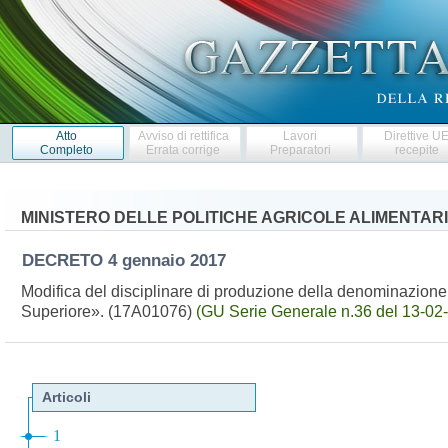
Atto
Avviso di rettifica
Lavori
Direttive U
Completo
Errata corrige
Preparatori
recepite
MINISTERO DELLE POLITICHE AGRICOLE ALIMENTARI
DECRETO
4 gennaio 2017
Modifica del disciplinare di produzione della denominazione d
Superiore». (17A01076)
(GU Serie Generale n.36 del 13-02