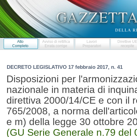
Atto
Avviso di rettifica
Lavori
Direttive U
Completo
Errata corrige
Preparatori
recepite
DECRETO LEGISLATIVO
17 febbraio 2017, n. 41
Disposizioni per l'armonizzaz
nazionale in materia di inqui
direttiva 2000/14/CE e con il
765/2008, a norma dell'articolo
e m) della legge 30 ottobre 2
(GU Serie Generale n.79 del 