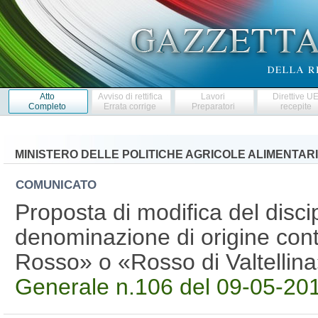
Atto
Avviso di rettifica
Lavori
Direttive U
Completo
Errata corrige
Preparatori
recepite
MINISTERO DELLE POLITICHE AGRICOLE ALIMENTARI
COMUNICATO
Proposta di modifica del disci
denominazione di origine contro
Rosso» o «Rosso di Valtellin
Generale n.106 del 09-05-20