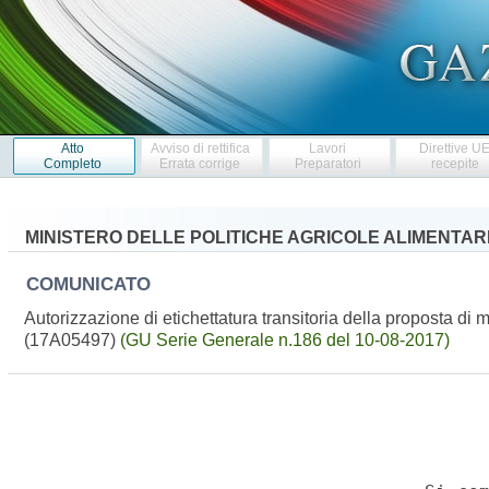
Atto
Avviso di rettifica
Lavori
Direttive U
Completo
Errata corrige
Preparatori
recepite
MINISTERO DELLE POLITICHE AGRICOLE ALIMENTARI
COMUNICATO
Autorizzazione di etichettatura transitoria della proposta di
(17A05497)
(GU Serie Generale n.186 del 10-08-2017)