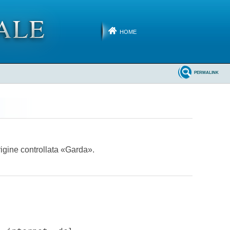
HOME
PERMALINK
rigine controllata «Garda».