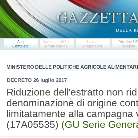
Atto
Avviso di rettifica
Lavori
Direttive U
Completo
Errata corrige
Preparatori
recepite
MINISTERO DELLE POLITICHE AGRICOLE ALIMENTARI
DECRETO
26 luglio 2017
Riduzione dell'estratto non rid
denominazione di origine contr
limitatamente alla campagna
(17A05535)
(GU Serie Genera