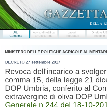
Atto
Avviso di rettifica
Lavori
Direttive U
Completo
Errata corrige
Preparatori
recepite
MINISTERO DELLE POLITICHE AGRICOLE ALIMENTARI
DECRETO
27 settembre 2017
Revoca dell'incarico a svolgere 
comma 15, della legge 21 dic
DOP Umbria, conferito al Conso
extravergine di oliva DOP U
Generale n.244 del 18-10-20