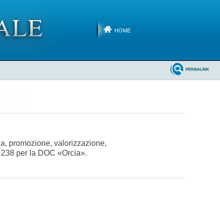
HOME
PERMALINK
ela, promozione, valorizzazione,
n. 238 per la DOC «Orcia».