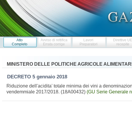
Atto
Avviso di rettifica
Lavori
Direttive U
Completo
Errata corrige
Preparatori
recepite
MINISTERO DELLE POLITICHE AGRICOLE ALIMENTARI
DECRETO
5 gennaio 2018
Riduzione dell'acidita' totale minima dei vini a denominazio
vendemmiale 2017/2018. (18A00432)
(GU Serie Generale n