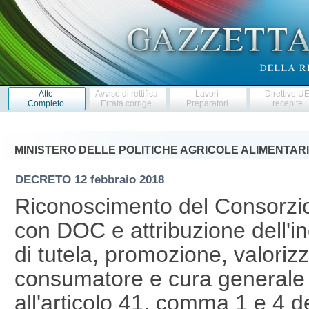
Atto
Avviso di rettifica
Lavori
Direttive U
Completo
Errata corrige
Preparatori
recepite
MINISTERO DELLE POLITICHE AGRICOLE ALIMENTARI
DECRETO
12 febbraio 2018
Riconoscimento del Consorzio 
con DOC e attribuzione dell'in
di tutela, promozione, valoriz
consumatore e cura generale de
all'articolo 41, comma 1 e 4 