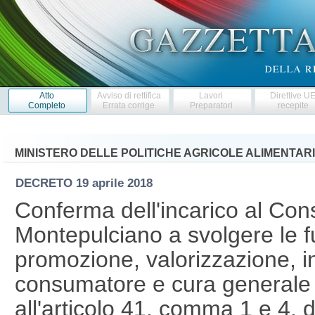
Atto
Avviso di rettifica
Lavori
Direttive U
Completo
Errata corrige
Preparatori
recepite
MINISTERO DELLE POLITICHE AGRICOLE ALIMENTARI
DECRETO
19 aprile 2018
Conferma dell'incarico al Cons
Montepulciano a svolgere le fu
promozione, valorizzazione, i
consumatore e cura generale de
all'articolo 41, comma 1 e 4, 