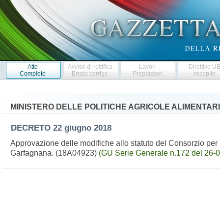
Atto
Avviso di rettifica
Lavori
Direttive U
Completo
Errata corrige
Preparatori
recepite
MINISTERO DELLE POLITICHE AGRICOLE ALIMENTARI
DECRETO
22 giugno 2018
Approvazione delle modifiche allo statuto del Consorzio per l
Garfagnana. (18A04923)
(GU Serie Generale n.172 del 26-