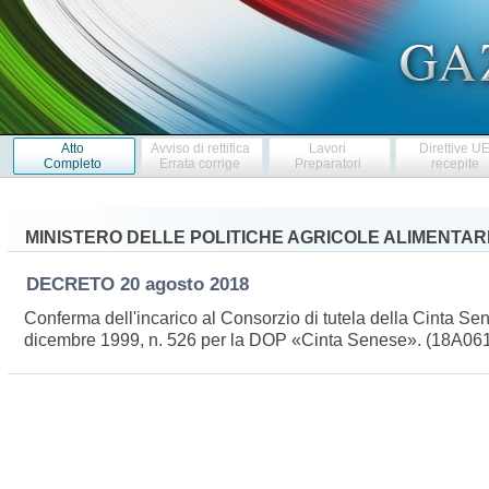
Atto
Avviso di rettifica
Lavori
Direttive U
Completo
Errata corrige
Preparatori
recepite
MINISTERO DELLE POLITICHE AGRICOLE ALIMENTARI
DECRETO
20 agosto 2018
Conferma dell'incarico al Consorzio di tutela della Cinta Sene
dicembre 1999, n. 526 per la DOP «Cinta Senese». (18A06