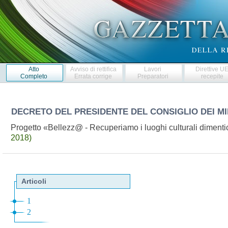
Atto
Avviso di rettifica
Lavori
Direttive U
Completo
Errata corrige
Preparatori
recepite
DECRETO DEL PRESIDENTE DEL CONSIGLIO DEI MI
Progetto «Bellezz@ - Recuperiamo i luoghi culturali diment
2018)