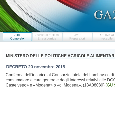
Atto
Avviso di rettifica
Lavori
Direttive U
Completo
Errata corrige
Preparatori
recepite
MINISTERO DELLE POLITICHE AGRICOLE ALIMENTARI
DECRETO
20 novembre 2018
Conferma dell'incarico al Consorzio tutela del Lambrusco di 
consumatore e cura generale degli interessi relativi alle
Castelvetro» e «Modena» o «di Modena». (18A08039)
(GU 