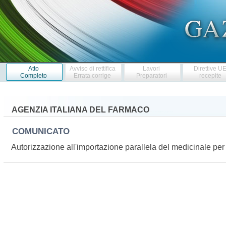
Atto
Avviso di rettifica
Lavori
Direttive U
Completo
Errata corrige
Preparatori
recepite
AGENZIA ITALIANA DEL FARMACO
COMUNICATO
Autorizzazione all'importazione parallela del medicinale 