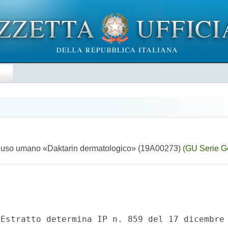
E
per uso umano «Daktarin dermatologico» (19A00273)
(GU Serie G