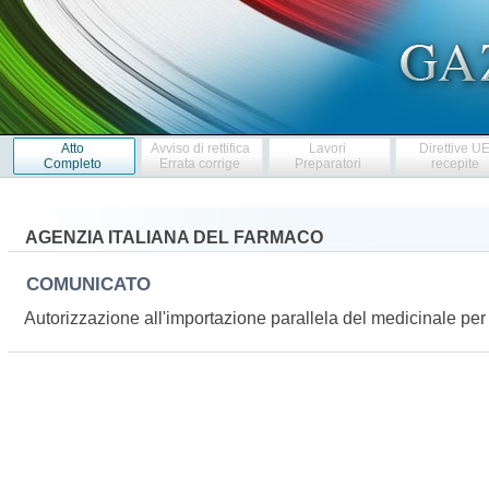
Atto
Avviso di rettifica
Lavori
Direttive U
Completo
Errata corrige
Preparatori
recepite
AGENZIA ITALIANA DEL FARMACO
COMUNICATO
Autorizzazione all'importazione parallela del medicinale 