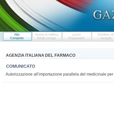
Atto
Avviso di rettifica
Lavori
Direttive U
Completo
Errata corrige
Preparatori
recepite
AGENZIA ITALIANA DEL FARMACO
COMUNICATO
Autorizzazione all'importazione parallela del medicinale 