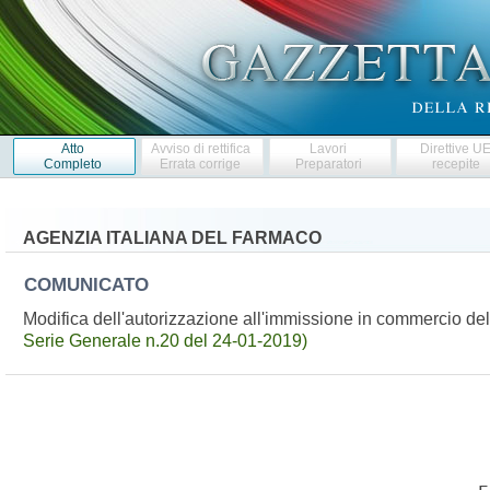
Atto
Avviso di rettifica
Lavori
Direttive U
Completo
Errata corrige
Preparatori
recepite
AGENZIA ITALIANA DEL FARMACO
COMUNICATO
Modifica dell'autorizzazione all'immissione in commercio d
Serie Generale n.20 del 24-01-2019)