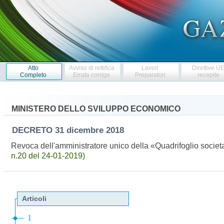
Atto
Avviso di rettifica
Lavori
Direttive U
Completo
Errata corrige
Preparatori
recepite
MINISTERO DELLO SVILUPPO ECONOMICO
DECRETO
31 dicembre 2018
Revoca dell'amministratore unico della «Quadrifoglio socie
n.20 del 24-01-2019)