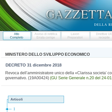
Atto
Avviso di rettifica
Lavori
Direttive U
Completo
Errata corrige
Preparatori
recepite
MINISTERO DELLO SVILUPPO ECONOMICO
DECRETO
31 dicembre 2018
Revoca dell'amministratore unico della «Clarissa societa' co
governativo. (19A00424)
(GU Serie Generale n.20 del 24-01