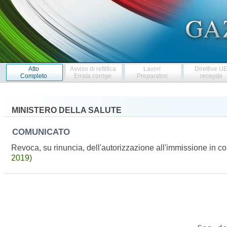
Atto
Avviso di rettifica
Lavori
Direttive U
Completo
Errata corrige
Preparatori
recepite
MINISTERO DELLA SALUTE
COMUNICATO
Revoca, su rinuncia, dell'autorizzazione all'immissione in c
2019)