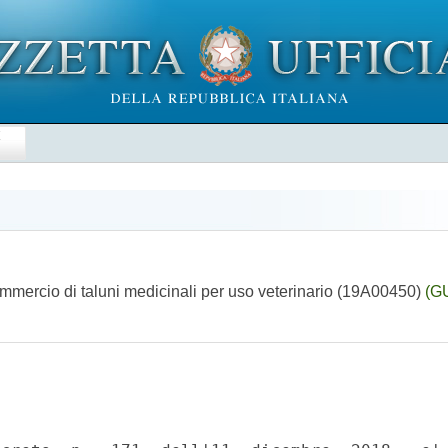
E
ommercio di taluni medicinali per uso veterinario (19A00450)
(GU