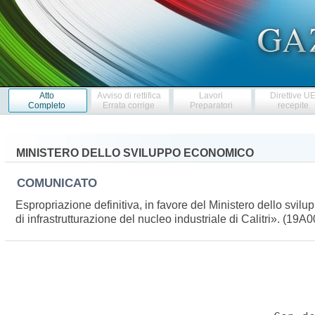
Atto
Avviso di rettifica
Lavori
Direttive U
Completo
Errata corrige
Preparatori
recepite
MINISTERO DELLO SVILUPPO ECONOMICO
COMUNICATO
Espropriazione definitiva, in favore del Ministero dello svil
di infrastrutturazione del nucleo industriale di Calitri». (19