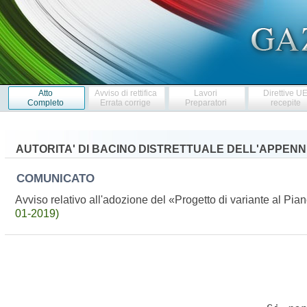
Atto
Avviso di rettifica
Lavori
Direttive U
Completo
Errata corrige
Preparatori
recepite
AUTORITA' DI BACINO DISTRETTUALE DELL'APPENN
COMUNICATO
Avviso relativo all'adozione del «Progetto di variante al Pia
01-2019)